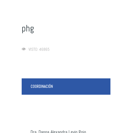
phg
VISTO: 46865
COORDINACIÓN
Dra. Danna Alexandra Levin Rojo